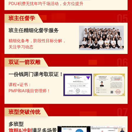
PDU积攒无忧年均千场活动，全方位提升
班主任督学
班主任精细化督学服务
精细化备考，阶段性目标分解，
关注学习动态
双证一箭双雕
一份钱两门课考取双证！
课程+证书：
PMP和AI项目管理师！
班型突破传统
多班型
旗舰&冲刺
满足多场景